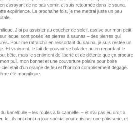
 en essayant de ne pas vomir, et suis retournée dans le sauna.
tte expérience. La prochaine fois, je me mettrai juste un peu
otale.
fique. J’ai pu assister au coucher de soleil, assise sur mon petit
ur lequel sont posés les pierres à saunas – des pierres qui
res. Pour me rafraîchir en ressortant du sauna, je suis restée un
 Et vraiment, le fait de pouvoir se balader nu en regardant le
 tout bête, mais le sentiment de liberté et de détente que ça procure
mon pull, mon bonnet et une couverture polaire pour boire
 ciel était d’un orange de feu et l’horizon complètement dégagé.
 même été magnifique.
u kanelbulle – les roulés à la cannelle. – et n’ai pas eu droit à
ci, ils ont dont un jour spécial pour cuisiner une pâtisserie, et