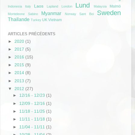
Lund
Laos
Malmö
Indonesia
Italy
Lapland
London
Malaysia
Sweden
Myanmar
Monteleone Sabino
Norway
Sant Boi
Thaïlande
UK
Vietnam
Turkey
ARTICLES PRÉCÉDENTS
►
2020
(1)
►
2017
(5)
►
2016
(15)
►
2015
(9)
►
2014
(8)
►
2013
(7)
▼
2012
(27)
►
12/16 - 12/23
(1)
►
12/09 - 12/16
(1)
►
11/18 - 11/25
(1)
►
11/11 - 11/18
(1)
►
11/04 - 11/11
(1)
►
10/28 - 11/04
(2)