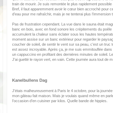
train de mourir. Je suis remontée le plus rapidement possible
Bref, il faut apparemment avoir le cœur bien accroché pour ce
d’eau pour me rafraîchir, mais je ne tenterai plus l’immersion t
Pas de frustration cependant. La vue dans le sauna était magni
banc en bois, avec en fond sonore les crépitements du poêle s
accumulent la chaleur sans éclater sous les hautes températu
moment assise sur un banc extérieur pour regarder le paysage.
coucher de soleil, de sentir le vent sur sa peau, c’est un truc
est assez incroyable. Après ça, je me suis emmitouflée dans 
un cappuccino en profitant des dernières minutes de soleil. Le
J’ai guetté le rayon vert, en vain. Cette journée aura tout de
Kanelbullens Dag
J’étais malheureusement à Paris le 4 octobre, pour la journée d
mon gâteau fait maison. Mais je voulais quand même en parler. I
l’occasion d’en cuisiner par kilos. Quelle bande de hippies.