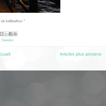
t du
kallbadhus
*
,
Sweden
cueil
Articles plus anciens