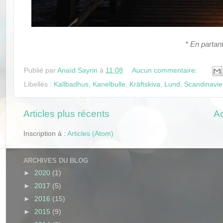
* En partan
Publié par
Anaïd Sayrin
à
11:08
Aucun commentaire:
Libellés :
Kallbadhus
,
Kanelbulle
,
Kräftskiva
,
Lund
,
Scandinavie
Articles plus récents
Ac
Inscription à :
Articles (Atom)
ARCHIVES DU BLOG
►
2020
(1)
►
2017
(5)
►
2016
(15)
►
2015
(9)