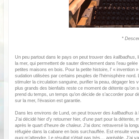
* Descen
Un peu partout dans le pays on peut trouver des
kallbadhus
, 
la mer, qui permettent de sauter directement dans l’eau gelé
petites maisons en bois. Pour la petite histoire, l’ « invention
sudation utilisées par certains peuples de l’hémisphère nord. 
stimuler la circulation sanguine, purifier la peau, dégager les v
plus grands des bienfaits reste ce moment de détente qu’on s’a
prend du temps, un temps qu’on décide de s’accorder pour d
sur la mer, l’évasion est garantie.
Dans les environs de Lund, on peut trouver des
kallbadhus
à 
J’ai décidé hier d’y retourner hier, d’une part pour la détente
après le quart d’heure de chaleur. J’ai donc retraversé la lo
réfugiée dans la cabane en bois surchauffée. Est ensuite ven
quoi m’attendre. Le résultat n’était pas très… agréable. J’ai v