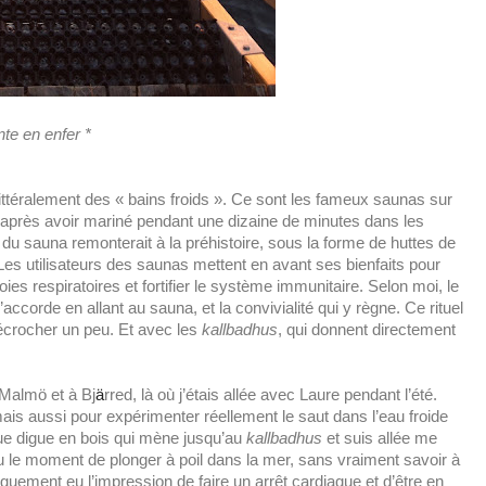
te en enfer *
littéralement des « bains froids ». Ce sont les fameux saunas sur
e après avoir mariné pendant une dizaine de minutes dans les
 » du sauna remonterait à la préhistoire, sous la forme de huttes de
Les utilisateurs des saunas mettent en avant ses bienfaits pour
oies respiratoires et fortifier le système immunitaire. Selon moi, le
ccorde en allant au sauna, et la convivialité qui y règne. Ce rituel
écrocher un peu. Et avec les
kallbadhus
, qui donnent directement
Malmö et à Bj
ä
rred, là où j’étais allée avec Laure pendant l’été.
, mais aussi pour expérimenter réellement le saut dans l’eau froide
ngue digue en bois qui mène jusqu’au
kallbadhus
et suis allée me
u le moment de plonger à poil dans la mer, sans vraiment savoir à
aguement eu l’impression de faire un arrêt cardiaque et d’être en