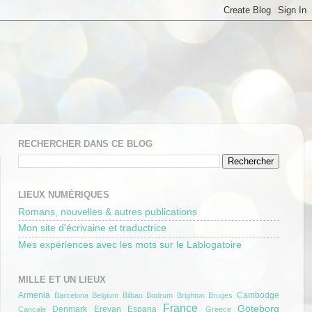
RECHERCHER DANS CE BLOG
LIEUX NUMÉRIQUES
Romans, nouvelles & autres publications
Mon site d'écrivaine et traductrice
Mes expériences avec les mots sur le Lablogatoire
MILLE ET UN LIEUX
Armenia
Cambodge
Barcelona
Belgium
Bilbao
Bodrum
Brighton
Bruges
France
Göteborg
Denmark
Erevan
Espana
Cancale
Greece