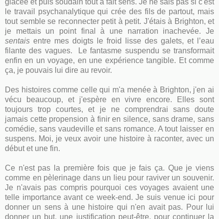
glacée et puis soudain tout a fait sens. Je ne sais pas si c'est
le travail psychanalytique qui crée des fils de partout, mais
tout semble se reconnecter petit à petit. J'étais à Brighton, et
je mettais un point final à une narration inachevée. Je
sentais
entre mes doigts le froid lisse des galets, et l’eau
filante des vagues. Le fantasme suspendu se transformait
enfin en un voyage, en une expérience tangible. Et comme
ça, je pouvais lui dire au revoir.
Des histoires comme celle qui m'a menée à Brighton, j'en ai
vécu beaucoup, et j'espère en vivre encore. Elles sont
toujours trop courtes, et je ne comprendrai sans doute
jamais cette propension à finir en silence, sans drame, sans
comédie, sans vaudeville et sans romance. A tout laisser en
suspens. Moi, je veux avoir une histoire à raconter, avec un
début et une fin.
Ce n'est pas la première fois que je fais ça. Que je viens
comme en pèlerinage dans un lieu pour raviver un souvenir.
Je n'avais pas compris pourquoi ces voyages avaient une
telle importance avant ce week-end. Je suis venue ici pour
donner un sens à une histoire qui n'en avait pas. Pour lui
donner un but, une justification peut-être, pour continuer la