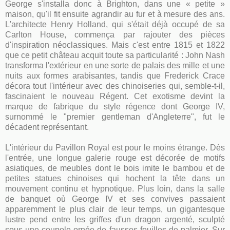
George s'installa donc à Brighton, dans une « petite »
maison, qu'il fit ensuite agrandir au fur et à mesure des ans.
L'architecte Henry Holland, qui s'était déjà occupé de sa
Carlton House, commença par rajouter des pièces
d'inspiration néoclassiques. Mais c'est entre 1815 et 1822
que ce petit château acquit toute sa particularité : John Nash
transforma l'extérieur en une sorte de palais des mille et une
nuits aux formes arabisantes, tandis que Frederick Crace
décora tout l'intérieur avec des chinoiseries qui, semble-t-il,
fascinaient le nouveau Régent. Cet exotisme devint la
marque de fabrique du style régence dont George IV,
surnommé le "premier gentleman d'Angleterre", fut le
décadent représentant.
L'intérieur du Pavillon Royal est pour le moins étrange. Dès
l'entrée, une longue galerie rouge est décorée de motifs
asiatiques, de meubles dont le bois imite le bambou et de
petites statues chinoises qui hochent la tête dans un
mouvement continu et hypnotique. Plus loin, dans la salle
de banquet où George IV et ses convives passaient
apparemment le plus clair de leur temps, un gigantesque
lustre pend entre les griffes d'un dragon argenté, sculpté
sous une coupole ornée de fausses feuilles de palmier. Sur