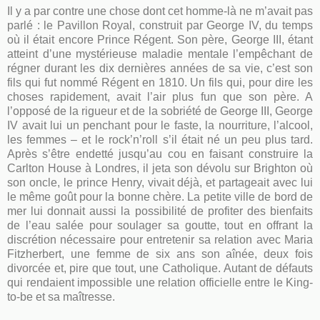
Il y a par contre une chose dont cet homme-là ne m’avait pas
parlé : le Pavillon Royal, construit par George IV, du temps
où il était encore Prince Régent. Son père, George III, étant
atteint d’une mystérieuse maladie mentale l’empêchant de
régner durant les dix dernières années de sa vie, c’est son
fils qui fut nommé Régent en 1810. Un fils qui, pour dire les
choses rapidement, avait l’air plus fun que son père. A
l’opposé de la rigueur et de la sobriété de George III, George
IV avait lui un penchant pour le faste, la nourriture, l’alcool,
les femmes – et le rock’n’roll s’il était né un peu plus tard.
Après s’être endetté jusqu’au cou en faisant construire la
Carlton House à Londres, il jeta son dévolu sur Brighton où
son oncle, le prince Henry, vivait déjà, et partageait avec lui
le même goût pour la bonne chère. La petite ville de bord de
mer lui donnait aussi la possibilité de profiter des bienfaits
de l’eau salée pour soulager sa goutte, tout en offrant la
discrétion nécessaire pour entretenir sa relation avec Maria
Fitzherbert, une femme de six ans son aînée, deux fois
divorcée et, pire que tout, une Catholique. Autant de défauts
qui rendaient impossible une relation officielle entre le King-
to-be et sa maîtresse.