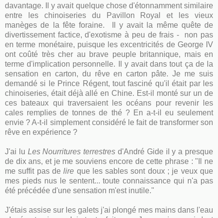
davantage. Il y avait quelque chose d'étonnamment similaire
entre les chinoiseries du Pavillon Royal et les vieux
manèges de la fête foraine. Il y avait la même quête de
divertissement factice, d'exotisme à peu de frais - non pas
en terme monétaire, puisque les excentricités de George IV
ont coûté très cher au brave peuple britannique, mais en
terme d'implication personnelle. Il y avait dans tout ça de la
sensation en carton, du rêve en carton pâte. Je me suis
demandé si le Prince Régent, tout fasciné qu'il était par les
chinoiseries, était déjà allé en Chine. Est-il monté sur un de
ces bateaux qui traversaient les océans pour revenir les
cales remplies de tonnes de thé ? En a-t-il eu seulement
envie ? A-t-il simplement considéré le fait de transformer son
rêve en expérience ?
J'ai lu
Les Nourritures terrestres
d'André Gide il y a presque
de dix ans, et je me souviens encore de cette phrase : "Il ne
me suffit pas de
lire
que les sables sont doux ; je veux que
mes pieds nus le sentent... toute connaissance qui n'a pas
été précédée d'une sensation m'est inutile."
J'étais assise sur les galets j'ai plongé mes mains dans l'eau