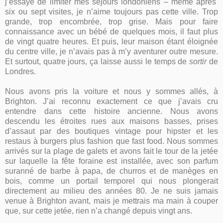
j’essaye de limiter mes séjours londoniens – même après
six ou sept visites, je n’aime toujours pas cette ville. Trop
grande, trop encombrée, trop grise. Mais pour faire
connaissance avec un bébé de quelques mois, il faut plus
de vingt quatre heures. Et puis, leur maison étant éloignée
du centre ville, je n’avais pas à m’y aventurer outre mesure.
Et surtout, quatre jours, ça laisse aussi le temps de
sortir
de
Londres.
Nous avons pris la voiture et nous y sommes allés, à
Brighton. J’ai reconnu exactement ce que j’avais cru
entendre dans cette histoire ancienne. Nous avons
descendu les étroites rues aux maisons basses, prises
d’assaut par des boutiques vintage pour hipster et les
restaus à burgers plus fashion que fast food. Nous sommes
arrivés sur la plage de galets et avons fait le tour de la jetée
sur laquelle la fête foraine est installée, avec son parfum
suranné de barbe à papa, de churros et de manèges en
bois, comme un portail temporel qui nous plongerait
directement au milieu des années 80. Je ne suis jamais
venue à Brighton avant, mais je mettrais ma main à couper
que, sur cette jetée, rien n’a changé depuis vingt ans.