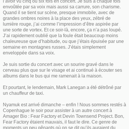
l’avoir vu cinq ou six fois en concert. Je suis à chaque fois
envoûtée par sa voix mais aussi sa carrure, son charisme.
Quand il se tient sur scène, presque immobile, avec de
grandes ombres noires à la place des yeux, zébré de
lumière rouge, j’ai comme l’impression d’être aspirée par
une sorte de vortex. Et ce soir-là, encore, ça n’a pas loupé.
J’ai rapidement oublié que la foule était beaucoup moins
chaleureuse que d’habitude, ou que j’étais épuisée par une
semaine en montagnes russes. J’étais simplement
enveloppée dans sa voix.
Je suis sortie du concert avec un sourire gravé dans le
cerveau plus que sur le visage et ai continué à écouter ses
albums dans le bus qui me ramenait à la maison.
Et pourtant, le lendemain, Mark Lanegan a été détrôné par
un chauffeur de taxi.
Nyamuk est arrivé dimanche – enfin ! Nous sommes restés à
Copenhague le soir pour assister à un autre concert à
Amager Bio : Fear Factory et Devin Townsend Project. Bon,
Fear Factory étaient mauvais, il faut le dire. Ce genre de
moments un peu gênants où on se dit qu’ils auraient du