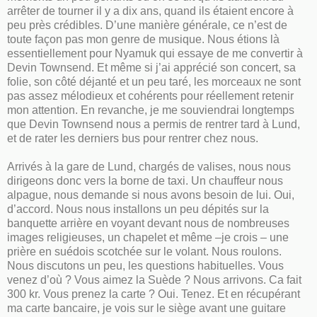
arrêter de tourner il y a dix ans, quand ils étaient encore à
peu près crédibles. D’une manière générale, ce n’est de
toute façon pas mon genre de musique. Nous étions là
essentiellement pour Nyamuk qui essaye de me convertir à
Devin Townsend. Et même si j’ai apprécié son concert, sa
folie, son côté déjanté et un peu taré, les morceaux ne sont
pas assez mélodieux et cohérents pour réellement retenir
mon attention. En revanche, je me souviendrai longtemps
que Devin Townsend nous a permis de rentrer tard à Lund,
et de rater les derniers bus pour rentrer chez nous.
Arrivés à la gare de Lund, chargés de valises, nous nous
dirigeons donc vers la borne de taxi. Un chauffeur nous
alpague, nous demande si nous avons besoin de lui. Oui,
d’accord. Nous nous installons un peu dépités sur la
banquette arrière en voyant devant nous de nombreuses
images religieuses, un chapelet et même –je crois – une
prière en suédois scotchée sur le volant. Nous roulons.
Nous discutons un peu, les questions habituelles. Vous
venez d’où ? Vous aimez la Suède ? Nous arrivons. Ca fait
300 kr. Vous prenez la carte ? Oui. Tenez. Et en récupérant
ma carte bancaire, je vois sur le siège avant une guitare