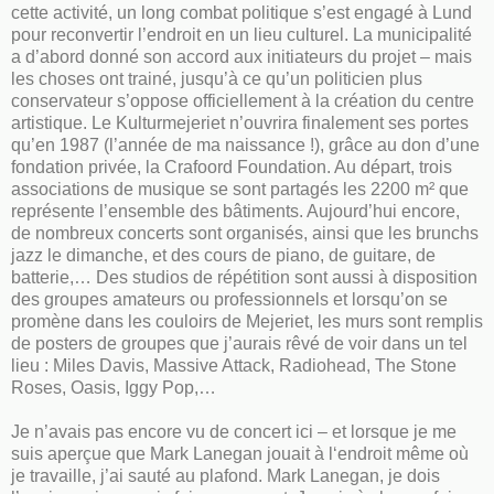
cette activité, un long combat politique s’est engagé à Lund
pour reconvertir l’endroit en un lieu culturel. La municipalité
a d’abord donné son accord aux initiateurs du projet – mais
les choses ont trainé, jusqu’à ce qu’un politicien plus
conservateur s’oppose officiellement à la création du centre
artistique. Le Kulturmejeriet n’ouvrira finalement ses portes
qu’en 1987 (l’année de ma naissance !), grâce au don d’une
fondation privée, la Crafoord Foundation. Au départ, trois
associations de musique se sont partagés les 2200 m² que
représente l’ensemble des bâtiments. Aujourd’hui encore,
de nombreux concerts sont organisés, ainsi que les brunchs
jazz le dimanche, et des cours de piano, de guitare, de
batterie,… Des studios de répétition sont aussi à disposition
des groupes amateurs ou professionnels et lorsqu’on se
promène dans les couloirs de Mejeriet, les murs sont remplis
de posters de groupes que j’aurais rêvé de voir dans un tel
lieu : Miles Davis, Massive Attack, Radiohead, The Stone
Roses, Oasis, Iggy Pop,…
Je n’avais pas encore vu de concert ici – et lorsque je me
suis aperçue que Mark Lanegan jouait à l‘endroit même où
je travaille, j’ai sauté au plafond. Mark Lanegan, je dois