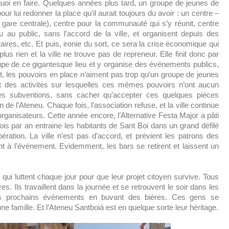
n quoi en faire. Quelques années plus tard, un groupe de jeunes de
ur lui redonner la place qu’il aurait toujours du avoir : un centre –
a gare centrale), centre pour la communauté qui s’y réunit, centre
eu au public, sans l’accord de la ville, et organisent depuis des
ires, etc. Et puis, ironie du sort, ce sera la crise économique qui
lus rien et la ville ne trouve pas de repreneur. Elle finit donc par
cupe de ce gigantesque lieu et y organise des événements publics,
ut, les pouvoirs en place n’aiment pas trop qu’un groupe de jeunes
des activités sur lesquelles ces mêmes pouvoirs n’ont aucun
 des subventions, sans cacher qu’accepter ces quelques pièces
de l’Ateneu. Chaque fois, l’association refuse, et la ville continue
ganisateurs. Cette année encore, l’Alternative Festa Major a pâti
 fois par an entraine les habitants de Sant Boi dans un grand défilé
ration. La ville n’est pas d’accord, et prévient les patrons des
pent à l’événement. Evidemment, les bars se retirent et laissent un
 qui luttent chaque jour pour que leur projet citoyen survive. Tous
s. Ils travaillent dans la journée et se retrouvent le soir dans les
 les prochains événements en buvant des bières. Ces gens se
e famille. Et l’Ateneu Santboià est en quelque sorte leur héritage.