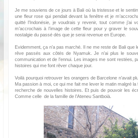
Je me souviens de ce jours à Bali où la tristesse et le senti
une fleur rose qui pendait devant la fenêtre et je m’accroc
quitté l’Indonésie, je voudrais y revenir, tout comme j’ai 
m’accrochais à l’image de cette fleur pour y graver le so
nostalgie du passé dès que je serai revenue en Europe.
Evidemment, ça n’a pas marché. Il ne me reste de Bali que 
rêve passés aux côtés de Nyamuk. Je n’ai plus le souvenir
communication et de l’ennui. Les images me sont restées, pa
histoires qui me font rêver chaque jour.
Voilà pourquoi retrouver les orangers de Barcelone n’avait plu
Ma passion à moi, ce qui me fait me lever le matin malgré la f
recherche de nouvelles histoires. Et puis de pouvoir les écri
Comme celle de la famille de l’Ateneu Santboià.