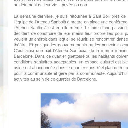
au détriment de leur vie – privée ou non.
La semaine dernière, je suis retournée à Sant Boi, près de
l’équipe de l’Ateneu Sanboià à mettre en place une conférence i
l’Ateneu Santboià est en elle-même l’histoire d’une passion
décident de construire de leur mains leur propre lieu pour pal
veulent un endroit dans lequel se réunir, se rencontrer, dans
théâtre. Et puisque les gouvernements ou les pouvoirs locau
C’est ainsi que nait l’Ateneu Santboià, de la même manièr
Barcelone. Dans ce quartier ghettoïsé où les habitants doiv
conditions sanitaires acceptables, un espace culturel est bie
usine est abandonnée dans le quartier sans réel plan de reco
pour la communauté et géré par la communauté. Aujourd’hui, 
activités au sein de ce quartier de Barcelone.