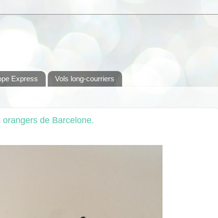
ope Express
Vols long-courriers
es orangers de Barcelone.