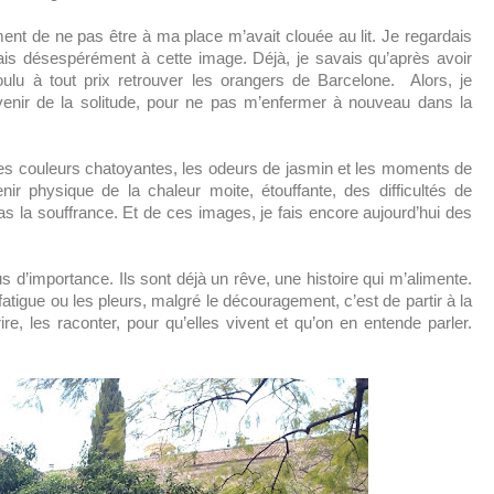
ment de ne pas être à ma place m’avait clouée au lit. Je regardais
hais désespérément à cette image. Déjà, je savais qu’après avoir
voulu à tout prix retrouver les orangers de Barcelone. Alors, je
uvenir de la solitude, pour ne pas m’enfermer à nouveau dans la
les couleurs chatoyantes, les odeurs de jasmin et les moments de
 physique de la chaleur moite, étouffante, des difficultés de
s la souffrance. Et de ces images, je fais encore aujourd’hui des
s d’importance. Ils sont déjà un rêve, une histoire qui m’alimente.
atigue ou les pleurs, malgré le découragement, c’est de partir à la
re, les raconter, pour qu’elles vivent et qu’on en entende parler.