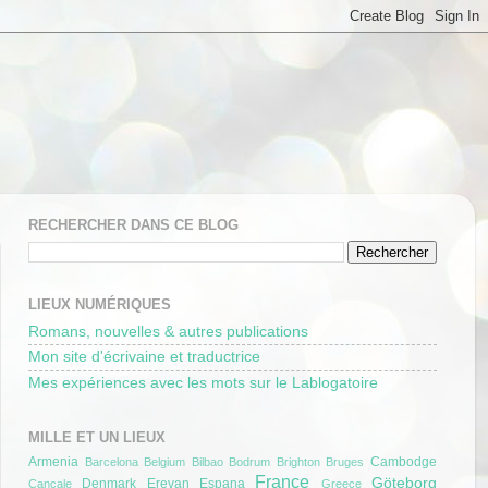
RECHERCHER DANS CE BLOG
LIEUX NUMÉRIQUES
Romans, nouvelles & autres publications
Mon site d'écrivaine et traductrice
Mes expériences avec les mots sur le Lablogatoire
MILLE ET UN LIEUX
Armenia
Cambodge
Barcelona
Belgium
Bilbao
Bodrum
Brighton
Bruges
France
Göteborg
Denmark
Erevan
Espana
Cancale
Greece