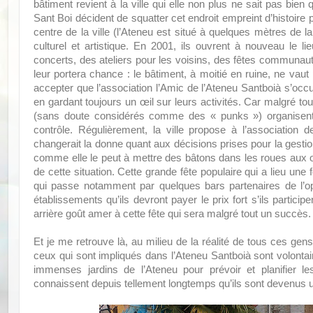
bâtiment revient à la ville qui elle non plus ne sait pas bie
Sant Boi décident de squatter cet endroit empreint d’histoire po
centre de la ville (l’Ateneu est situé à quelques mètres de l
culturel et artistique. En 2001, ils ouvrent à nouveau le li
concerts, des ateliers pour les voisins, des fêtes communauta
leur portera chance : le bâtiment, à moitié en ruine, ne vaut p
accepter que l’association l’Amic de l’Ateneu Santboià s’oc
en gardant toujours un œil sur leurs activités. Car malgré to
(sans doute considérés comme des « punks ») organisent 
contrôle. Régulièrement, la ville propose à l’association
changerait la donne quant aux décisions prises pour la gestion 
comme elle le peut à mettre des bâtons dans les roues aux or
de cette situation. Cette grande fête populaire qui a lieu une
qui passe notamment par quelques bars partenaires de l’opé
établissements qu’ils devront payer le prix fort s’ils partici
arrière goût amer à cette fête qui sera malgré tout un succès.
Et je me retrouve là, au milieu de la réalité de tous ces gens
ceux qui sont impliqués dans l’Ateneu Santboià sont volontaire
immenses jardins de l’Ateneu pour prévoir et planifier
connaissent depuis tellement longtemps qu’ils sont devenus un