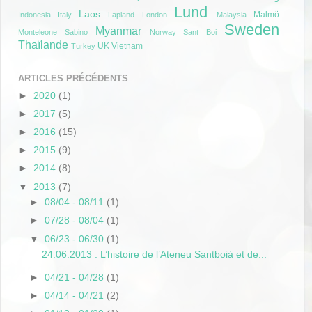
Lund
Laos
Malmö
Indonesia
Italy
Lapland
London
Malaysia
Sweden
Myanmar
Monteleone Sabino
Norway
Sant Boi
Thaïlande
UK
Vietnam
Turkey
ARTICLES PRÉCÉDENTS
►
2020
(1)
►
2017
(5)
►
2016
(15)
►
2015
(9)
►
2014
(8)
▼
2013
(7)
►
08/04 - 08/11
(1)
►
07/28 - 08/04
(1)
▼
06/23 - 06/30
(1)
24.06.2013 : L’histoire de l’Ateneu Santboià et de...
►
04/21 - 04/28
(1)
►
04/14 - 04/21
(2)