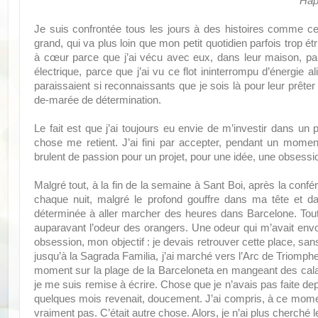
* Hap
Je suis confrontée tous les jours à des histoires comme ce
grand, qui va plus loin que mon petit quotidien parfois trop ét
à cœur parce que j’ai vécu avec eux, dans leur maison, par
électrique, parce que j’ai vu ce flot ininterrompu d’énergie a
paraissaient si reconnaissants que je sois là pour leur prêter 
de-marée de détermination.
Le fait est que j’ai toujours eu envie de m’investir dans u
chose me retient. J’ai fini par accepter, pendant un momen
brulent de passion pour un projet, pour une idée, une obsess
Malgré tout, à la fin de la semaine à Sant Boi, après la confé
chaque nuit, malgré le profond gouffre dans ma tête et d
déterminée à aller marcher des heures dans Barcelone. Tout 
auparavant l’odeur des orangers. Une odeur qui m’avait envou
obsession, mon objectif : je devais retrouver cette place, sans 
jusqu’à la Sagrada Familia, j’ai marché vers l’Arc de Triomphe 
moment sur la plage de la Barceloneta en mangeant des calam
je me suis remise à écrire. Chose que je n’avais pas faite depu
quelques mois revenait, doucement. J’ai compris, à ce momen
vraiment pas. C’était autre chose. Alors, je n’ai plus cherché 