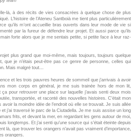
py team *
lle-là, à des récits de vies consacrées à quelque chose de plus
riqué. L’histoire de l’Ateneu Santboià me tient plus particulièrement
ce qu’ils m’ont accueillie bras ouverts dans leur mode de vie si
limenté par la fureur de défendre leur projet. Et aussi parce qu’ils
main forte alors que je me sentais petite, si petite face à leur raz-
n projet plus grand que moi-même, mais toujours, toujours quelque
t, que je n’étais peut-être pas ce genre de personne, celles qui
ion. Mais malgré tout…
rence et les trois pauvres heures de sommeil que j’arrivais à avoir
ans mon corps en général, je me suis trainée hors de mon lit,
ça pour retrouver une place sur laquelle j’avais senti deux mois
tée, transportée, et raconté des nouvelles histoires. C’était mon
avoir la moindre idée de l’endroit où elle se trouvait. Je suis allée
et j’ai traversé le parc de la Ciutadella. Je me suis assise un long
ars frits, et devant la mer, en regardant les gens autour de moi,
is longtemps. Et j’ai senti qu’une source qui s’était éteinte depuis
t là, que trouver les orangers n’avait pas vraiment d’importance,
les orangers.