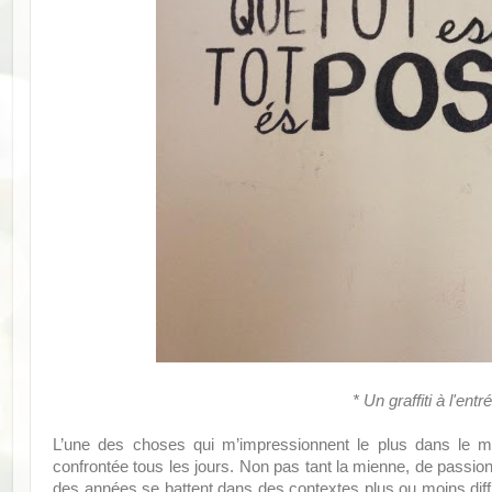
* Un graffiti à l'ent
L’une des choses qui m’impressionnent le plus dans le mili
confrontée tous les jours. Non pas tant la mienne, de passio
des années se battent dans des contextes plus ou moins diffi