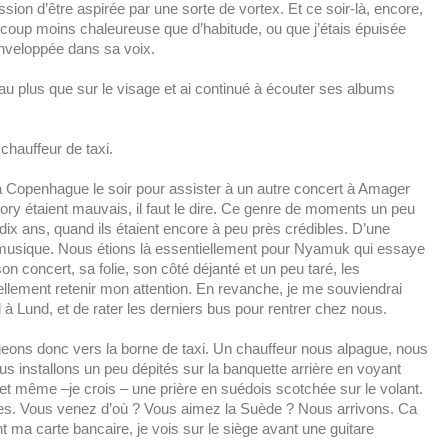
sion d’être aspirée par une sorte de vortex. Et ce soir-là, encore,
aucoup moins chaleureuse que d’habitude, ou que j’étais épuisée
nveloppée dans sa voix.
au plus que sur le visage et ai continué à écouter ses albums
chauffeur de taxi.
Copenhague le soir pour assister à un autre concert à Amager
ory étaient mauvais, il faut le dire. Ce genre de moments un peu
a dix ans, quand ils étaient encore à peu près crédibles. D’une
 musique. Nous étions là essentiellement pour Nyamuk qui essaye
 concert, sa folie, son côté déjanté et un peu taré, les
lement retenir mon attention. En revanche, je me souviendrai
 Lund, et de rater les derniers bus pour rentrer chez nous.
igeons donc vers la borne de taxi. Un chauffeur nous alpague, nous
s installons un peu dépités sur la banquette arrière en voyant
t même –je crois – une prière en suédois scotchée sur le volant.
les. Vous venez d’où ? Vous aimez la Suède ? Nous arrivons. Ca
t ma carte bancaire, je vois sur le siège avant une guitare