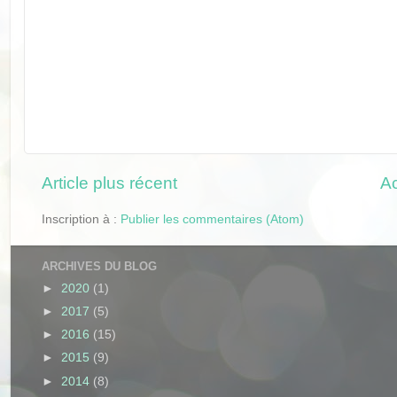
Article plus récent
Ac
Inscription à :
Publier les commentaires (Atom)
ARCHIVES DU BLOG
►
2020
(1)
►
2017
(5)
►
2016
(15)
►
2015
(9)
►
2014
(8)