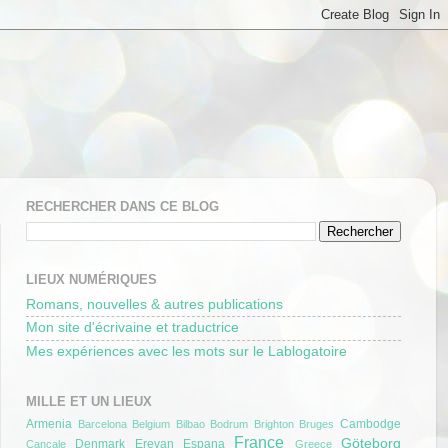
RECHERCHER DANS CE BLOG
LIEUX NUMÉRIQUES
Romans, nouvelles & autres publications
Mon site d'écrivaine et traductrice
Mes expériences avec les mots sur le Lablogatoire
MILLE ET UN LIEUX
Armenia
Cambodge
Barcelona
Belgium
Bilbao
Bodrum
Brighton
Bruges
France
Göteborg
Denmark
Erevan
Espana
Cancale
Greece