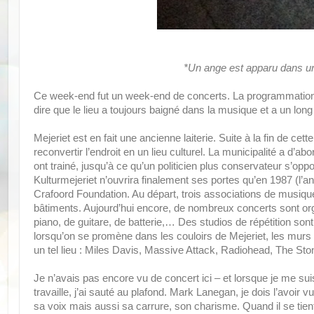
*Un ange est apparu dans un
Ce week-end fut un week-end de concerts.
La programmation 
dire que le lieu a toujours baigné dans la musique et a un lon
Mejeriet est en fait une ancienne laiterie. Suite à la fin de ce
reconvertir l’endroit en un lieu culturel. La municipalité a d’
ont trainé, jusqu’à ce qu’un politicien plus conservateur s’oppo
Kulturmejeriet n’ouvrira finalement ses portes qu’en 1987 (l’a
Crafoord Foundation. Au départ, trois associations de musiq
bâtiments. Aujourd’hui encore, de nombreux concerts sont org
piano, de guitare, de batterie,… Des studios de répétition so
lorsqu’on se promène dans les couloirs de Mejeriet, les murs 
un tel lieu : Miles Davis, Massive Attack, Radiohead, The S
Je n’avais pas encore vu de concert ici – et lorsque je me su
travaille, j’ai sauté au plafond. Mark Lanegan, je dois l’avoir 
sa voix mais aussi sa carrure, son charisme. Quand il se ti