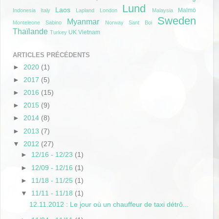
Lund
Laos
Malmö
Indonesia
Italy
Lapland
London
Malaysia
Sweden
Myanmar
Monteleone Sabino
Norway
Sant Boi
Thaïlande
UK
Vietnam
Turkey
ARTICLES PRÉCÉDENTS
►
2020
(1)
►
2017
(5)
►
2016
(15)
►
2015
(9)
►
2014
(8)
►
2013
(7)
▼
2012
(27)
►
12/16 - 12/23
(1)
►
12/09 - 12/16
(1)
►
11/18 - 11/25
(1)
▼
11/11 - 11/18
(1)
12.11.2012 : Le jour où un chauffeur de taxi détrô...