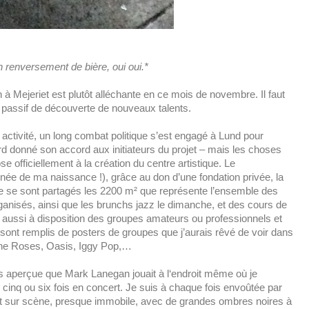
 renversement de bière, oui oui.*
à Mejeriet est plutôt alléchante en ce mois de novembre. Il faut
g passif de découverte de nouveaux talents.
tte activité, un long combat politique s’est engagé à Lund pour
abord donné son accord aux initiateurs du projet – mais les choses
se officiellement à la création du centre artistique. Le
nnée de ma naissance !), grâce au don d’une fondation privée, la
ue se sont partagés les 2200 m² que représente l’ensemble des
anisés, ainsi que les brunchs jazz le dimanche, et des cours de
nt aussi à disposition des groupes amateurs ou professionnels et
sont remplis de posters de groupes que j’aurais rêvé de voir dans
tone Roses, Oasis, Iggy Pop,…
is aperçue que Mark Lanegan jouait à l‘endroit même où je
vu cinq ou six fois en concert. Je suis à chaque fois envoûtée par
ent sur scène, presque immobile, avec de grandes ombres noires à