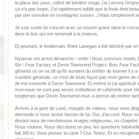
la place des yeux, zébré de lumière rouge, j’ai comme l’impres
ça n’a pas loupé. J’ai rapidement oublié que la foule était be
par une semaine en montagnes russes. J’étais simplement e
Je suis sortie du concert avec un sourire gravé dans le cerve
dans le bus qui me ramenait à la maison.
Et pourtant, le lendemain, Mark Lanegan a été détrôné par un 
Nyamuk est arrivé dimanche – enfin ! Nous sommes restés à 
Bio : Fear Factory et Devin Townsend Project. Bon, Fear Fact
gênants où on se dit qu’ils auraient du arrêter de tourner il y 
manière générale, ce n’est de toute façon pas mon genre de
de me convertir à Devin Townsend. Et même si j’ai apprécié son
morceaux ne sont pas assez mélodieux et cohérents pour réel
longtemps que Devin Townsend nous a permis de rentrer tard à
Arrivés à la gare de Lund, chargés de valises, nous nous dir
demande si nous avons besoin de lui. Oui, d’accord. Nous nou
devant nous de nombreuses images religieuses, un chapelet e
Nous roulons. Nous discutons un peu, les questions habituel
fait 300 kr. Vous prenez la carte ? Oui. Tenez. Et en récupéran