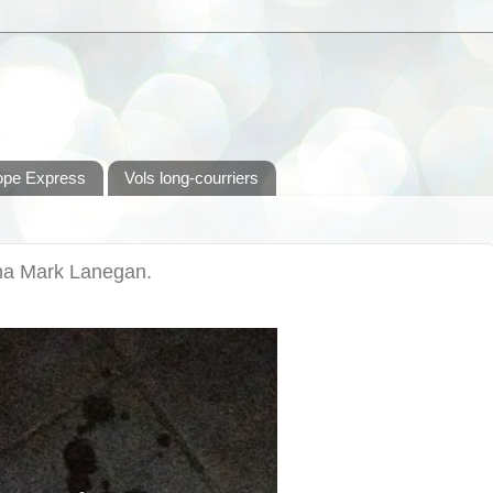
ope Express
Vols long-courriers
ôna Mark Lanegan.