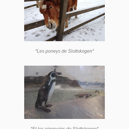
*Les poneys de Slottskogen*
*Et les pingouins de Slottskogen*